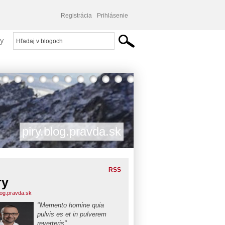
Registrácia
Prihlásenie
y
piry.blog.pravda.sk
RSS
ry
blog.pravda.sk
"Memento homine quia
pulvis es et in pulverem
reverteris"