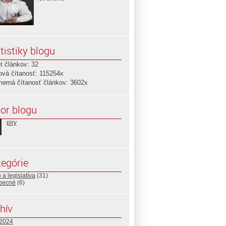
tistiky blogu
t článkov: 32
ová čítanosť: 115254x
merná čítanosť článkov: 3602x
or blogu
piry
egórie
 a legislatíva
(31)
becné
(6)
hív
 2024