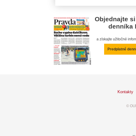
Objednajte si
denníka 
a získajte užitočné inf
Predplatné denn
Kontakty
© OUR