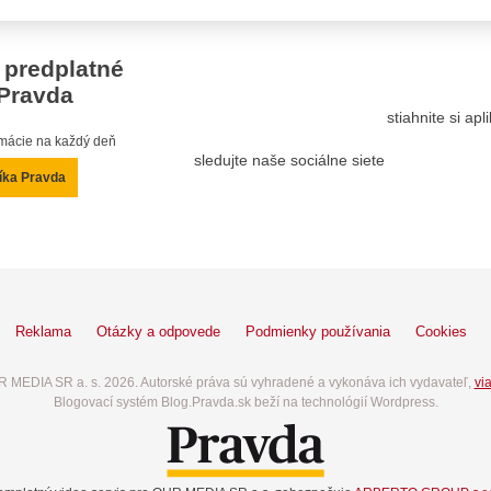
 predplatné
Pravda
stiahnite si ap
ormácie na každý deň
sledujte naše sociálne siete
íka Pravda
Reklama
Otázky a odpovede
Podmienky používania
Cookies
 MEDIA SR a. s. 2026. Autorské práva sú vyhradené a vykonáva ich vydavateľ,
via
Blogovací systém Blog.Pravda.sk beží na technológií Wordpress.