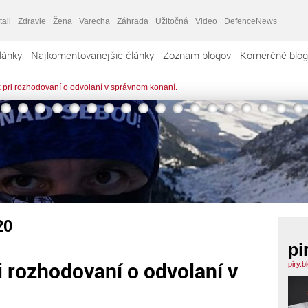
tail
Zdravie
Žena
Varecha
Záhrada
Užitočná
Video
DefenceNews
lánky
Najkomentovanejšie články
Zoznam blogov
Komerčné blog
pri rozhodovaní o odvolaní v správnom konaní.
20
pi
 rozhodovaní o odvolaní v
piry.