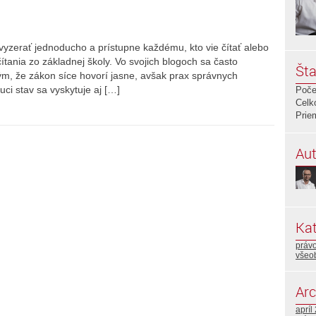
 vyzerať jednoducho a prístupne každému, kto vie čítať alebo
ítania zo základnej školy. Vo svojich blogoch sa často
Šta
ým, že zákon síce hovorí jasne, avšak prax správnych
uci stav sa vyskytuje aj […]
Poče
Celk
Prie
Aut
Kat
právo
všeo
Arc
apríl