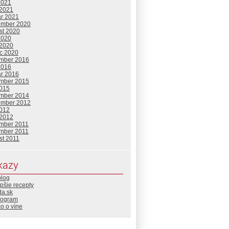
2021
 2021
ár 2021
ember 2020
st 2020
2020
 2020
c 2020
mber 2016
2016
ár 2016
mber 2015
2015
mber 2014
ember 2012
2012
 2012
mber 2011
mber 2011
st 2011
kazy
blog
pšie recepty
da.sk
rogram
o o víne