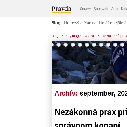
Správy
Športweb
Auto
Kok
Blog
Najnovšie články
Najčítanejšie č
Blog
>
piry.blog.pravda.sk
>
Nezákonná prax 
Archív:
september, 20
Nezákonná prax pri
správnom konaní.