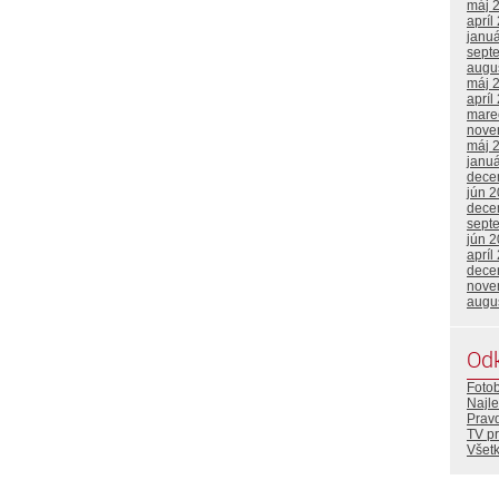
máj 
apríl
janu
sept
augu
máj 
apríl
mare
nove
máj 
janu
dece
jún 
dece
sept
jún 
apríl
dece
nove
augu
Od
Foto
Najle
Prav
TV p
Všetk