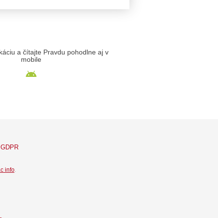
likáciu a čítajte Pravdu pohodlne aj v
mobile
GDPR
c info
.