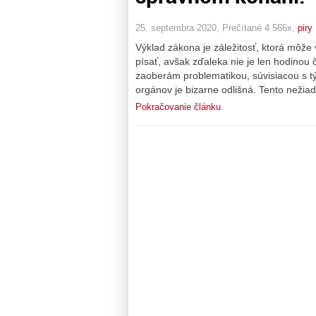
25. septembra 2020, Prečítané 4 566x,
piry
Výklad zákona je záležitosť, ktorá môže
písať, avšak zďaleka nie je len hodinou č
zaoberám problematikou, súvisiacou s t
orgánov je bizarne odlišná. Tento nežiad
Pokračovanie článku